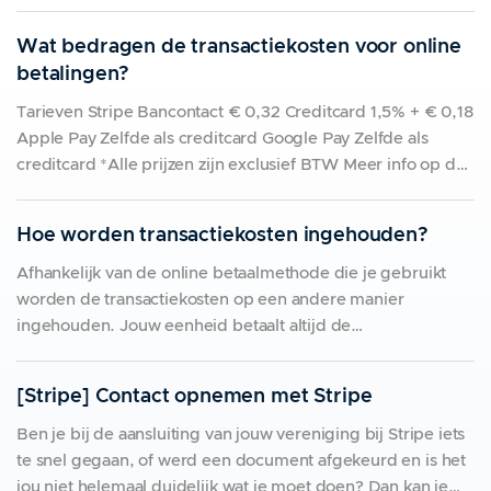
documenten uploaden'. Voor een feitelijke vereniging zal
je altijd de statuten van jouw vereniging moeten uploaden,
Wat bedragen de transactiekosten voor online
met daarin minstens de naam en
betalingen?
Tarieven Stripe Bancontact € 0,32 Creditcard 1,5% + € 0,18
Apple Pay Zelfde als creditcard Google Pay Zelfde als
creditcard *Alle prijzen zijn exclusief BTW Meer info op de
website van Stripe. Tarieven Bancontact Pay Bij Bancontact
Pay staan alle transactiekosten vermeldt op je contract met
Hoe worden transactiekosten ingehouden?
de leverancier (partnet Bancontact
Afhankelijk van de online betaalmethode die je gebruikt
worden de transactiekosten op een andere manier
ingehouden. Jouw eenheid betaalt altijd de
transactiekosten, deze worden niet automatisch
doorgerekend. Indien gewenst kan je deze doorrekenen in
[Stripe] Contact opnemen met Stripe
de prijzen van je artikels of via administratiekosten. Stripe
Gebruik je Stripe (Bancontact) voor je online
Ben je bij de aansluiting van jouw vereniging bij Stripe iets
te snel gegaan, of werd een document afgekeurd en is het
jou niet helemaal duidelijk wat je moet doen? Dan kan je