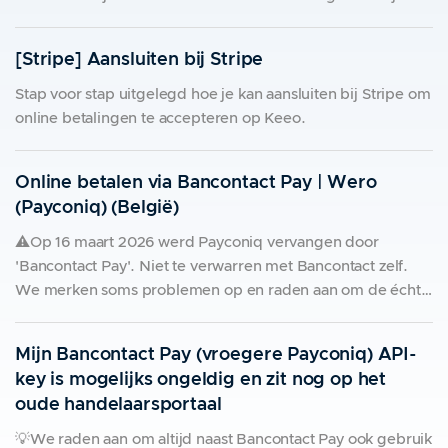
vereniging (in verband met de strenge bankwetgeving,
anti-terrorisme en anti-witwassen is dit vereist). Doe dit
[Stripe] Aansluiten bij Stripe
altijd zorgvuldig. Je hebt twee mogelijkheden: * Aansluiten
Stap voor stap uitgelegd hoe je kan aansluiten bij Stripe om
online betalingen te accepteren op Keeo.
Online betalen via Bancontact Pay | Wero
(Payconiq) (België)
⚠️Op 16 maart 2026 werd Payconiq vervangen door
'Bancontact Pay'. Niet te verwarren met Bancontact zelf.
We merken soms problemen op en raden aan om de échte
Bancontact te gebruiken. Bancontact Pay wordt namelijk
niet ondersteund door alle bank apps zoals mensen
Mijn Bancontact Pay (vroegere Payconiq) API-
gewoon zijn van Bancontact zelf. Ook
key is mogelijks ongeldig en zit nog op het
oude handelaarsportaal
💡We raden aan om altijd naast Bancontact Pay ook gebruik