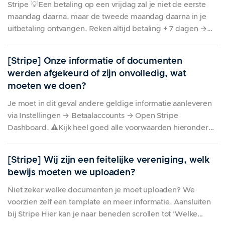
Stripe 💡Een betaling op een vrijdag zal je niet de eerste
maandag daarna, maar de tweede maandag daarna in je
uitbetaling ontvangen. Reken altijd betaling + 7 dagen →
de volgende maandag daarna ontvang je de betaling op je
rekening. Gebruik je Stripe voor je online betalingen, dan
[Stripe] Onze informatie of documenten
zal jouw omzet één
werden afgekeurd of zijn onvolledig, wat
moeten we doen?
Je moet in dit geval andere geldige informatie aanleveren
via Instellingen → Betaalaccounts → Open Stripe
Dashboard. ⚠️Kijk heel goed alle voorwaarden hieronder
na als jouw document eerder werd afgekeurd. Het zit soms
in de kleine details, zoals een foute gemeente of postcode
[Stripe] Wij zijn een feitelijke vereniging, welk
die niet overeenkomt met de gemeente die je in
bewijs moeten we uploaden?
Niet zeker welke documenten je moet uploaden? We
voorzien zelf een template en meer informatie. Aansluiten
bij Stripe Hier kan je naar beneden scrollen tot 'Welke