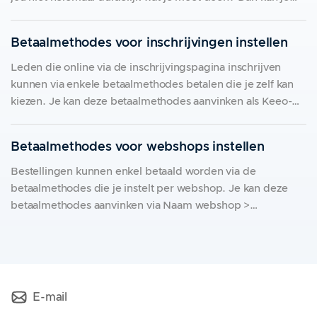
contact opnemen met Stripe. Belangrijke aandachtspunten
* Vermeld jouw account ID. Je kan dit in Keeo vinden via
Betaalmethodes voor inschrijvingen instellen
Leden die online via de inschrijvingspagina inschrijven
kunnen via enkele betaalmethodes betalen die je zelf kan
kiezen. Je kan deze betaalmethodes aanvinken als Keeo-
verantwoordelijke via Instellingen > Betaalmethodes voor
inschrijvingen . Je kan meerdere betaalmethodes
Betaalmethodes voor webshops instellen
combineren. Online betaalmethodes Online betalingen zijn
uiteraard het gemakkelijkst, hierbij heb je zelf geen
Bestellingen kunnen enkel betaald worden via de
opvolgingswerk meer.
betaalmethodes die je instelt per webshop. Je kan deze
betaalmethodes aanvinken via Naam webshop >
Betaalmethodes (onder Instellingen). Je kan meerdere
betaalmethodes combineren. Online betaalmethodes
Online betalingen zijn uiteraard het gemakkelijkst, hierbij
heb je zelf geen opvolgingswerk meer. * Elke besteller
kiest een online
E-mail