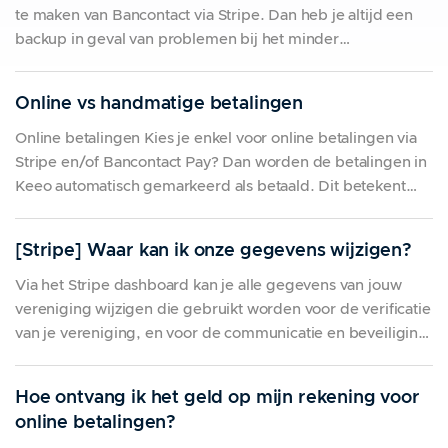
te maken van Bancontact via Stripe. Dan heb je altijd een
backup in geval van problemen bij het minder
betrouwbare Bancontact Pay systeem.📞Voor alle vragen
hierover neem je contact op met Bancontact Pay. Zij
Online vs handmatige betalingen
regelen de overgang van jullie
Online betalingen Kies je enkel voor online betalingen via
Stripe en/of Bancontact Pay? Dan worden de betalingen in
Keeo automatisch gemarkeerd als betaald. Dit betekent
minder opvolgingswerk langs jullie zijde, uiteraard tegen
een kleine kost. Kies je enkel voor deze
[Stripe] Waar kan ik onze gegevens wijzigen?
betalingsmethodes, gebeuren betalingen meteen bij het
inschrijven/bestellen. Geen
Via het Stripe dashboard kan je alle gegevens van jouw
vereniging wijzigen die gebruikt worden voor de verificatie
van je vereniging, en voor de communicatie en beveiliging
van Stripe uit. Stripe moet aan allerlei wetgeving voldoen,
en heeft daarom allerlei up-to-date informatie van je
Hoe ontvang ik het geld op mijn rekening voor
vereniging nodig. 💡Werd een document van
online betalingen?